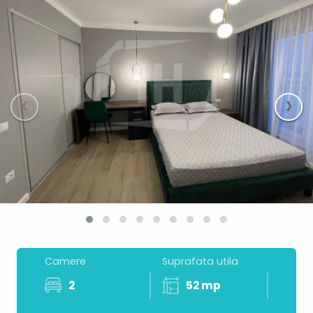
‹
›
Camere
Suprafata utila
2
52 mp