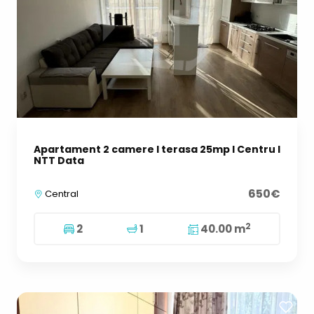
Apartament 2 camere I terasa 25mp I Centru I
NTT Data
650€
Central
2
2
1
40.00 m