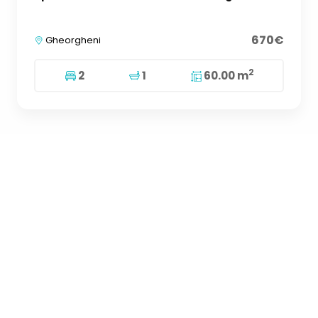
670€
Gheorgheni
2
2
1
60.00 m