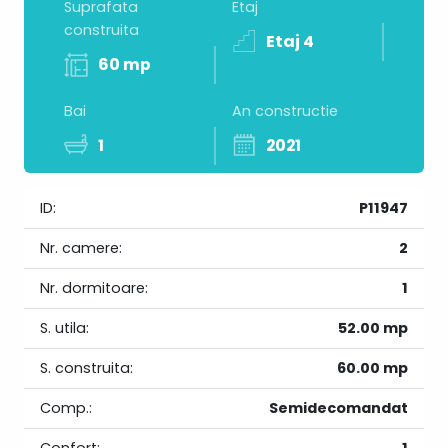
Suprafata
Etaj
construita
Etaj 4
60 mp
Bai
An constructie
1
2021
ID:
P11947
Nr. camere:
2
Nr. dormitoare:
1
S. utila:
52.00 mp
S. construita:
60.00 mp
Comp.:
Semidecomandat