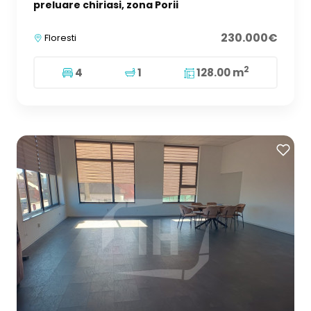
preluare chiriasi, zona Porii
230.000€
Floresti
2
4
1
128.00 m