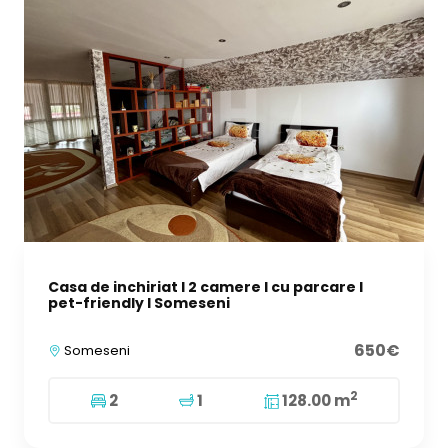
Casa de inchiriat I 2 camere I cu parcare I
pet-friendly I Someseni
650€
Someseni
2
2
1
128.00 m