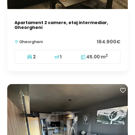
Apartament 2 camere, etaj intermediar,
Gheorgheni
164.900€
Gheorgheni
2
2
1
45.00 m