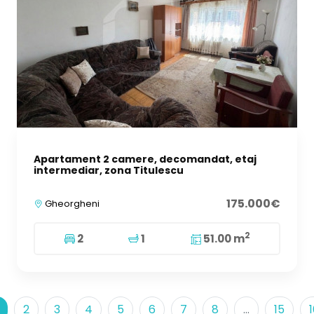
Apartament 2 camere, decomandat, etaj
intermediar, zona Titulescu
175.000€
Gheorgheni
2
2
1
51.00 m
2
3
4
5
6
7
8
...
15
1