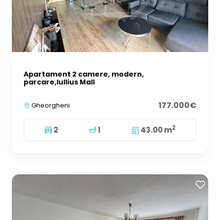
Apartament 2 camere, modern,
parcare,Iullius Mall
177.000€
Gheorgheni
2
2
1
43.00 m