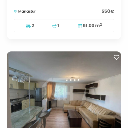
550€
Manastur
2
2
1
51.00 m