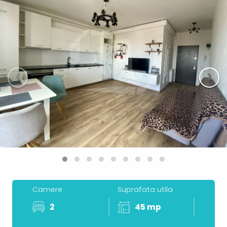
‹
›
Camere
Suprafata utila
2
45 mp