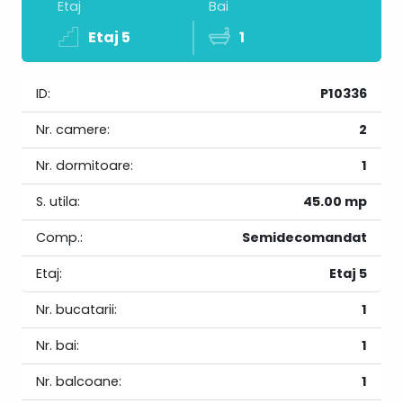
Etaj
Bai
Etaj 5
1
ID:
P10336
Nr. camere:
2
Nr. dormitoare:
1
S. utila:
45.00 mp
Comp.:
Semidecomandat
Etaj:
Etaj 5
Nr. bucatarii:
1
Nr. bai:
1
Nr. balcoane:
1