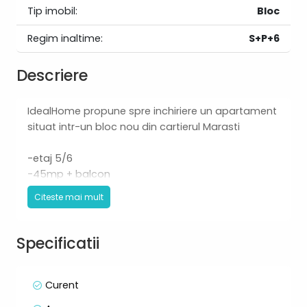
Tip imobil:
Bloc
Regim inaltime:
S+P+6
Descriere
IdealHome propune spre inchiriere un apartament
situat intr-un bloc nou din cartierul Marasti
-etaj 5/6
-45mp + balcon
-compus din: living open-space cu bucatarie,
Citeste mai mult
dormitor, baie si balcon
-mobilat utilat: masina de spalat vase, frigider
plita, hota etc.
Specificatii
-centrala termica
Disponibil 1 Septembrie
Curent