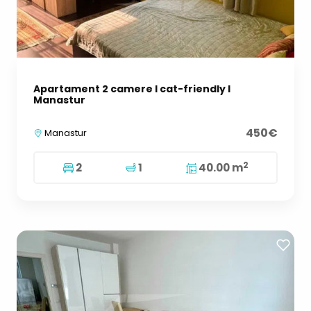
Apartament 2 camere I cat-friendly I
Manastur
450€
Manastur
2
2
1
40.00 m