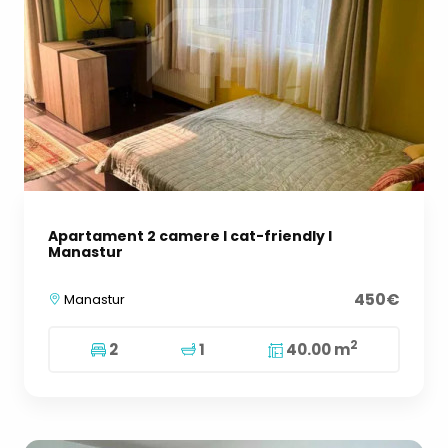
Apartament 2 camere I cat-friendly I
Manastur
450€
Manastur
2
2
1
40.00 m