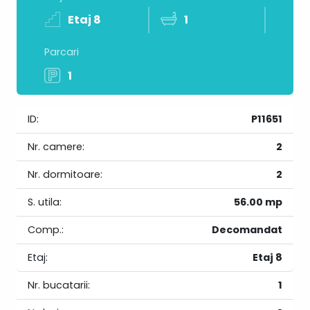
Etaj 8
1
Parcari
1
ID:
P11651
Nr. camere:
2
Nr. dormitoare:
2
S. utila:
56.00 mp
Comp.:
Decomandat
Etaj:
Etaj 8
Nr. bucatarii:
1