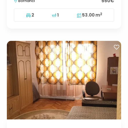
550€
Borhanci
2
2
1
53.00 m