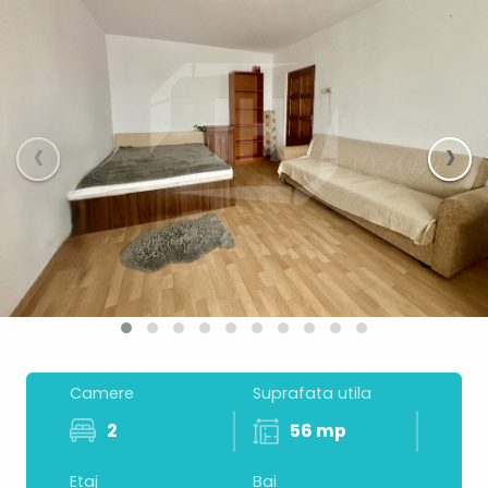
‹
›
Camere
Suprafata utila
2
56 mp
Etaj
Bai