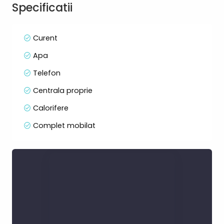
-bloc cu lift
Specificatii
-centrala termica proprie
-1 loc de parcare inclus in pret
Curent
Apa
Telefon
Centrala proprie
Calorifere
Complet mobilat