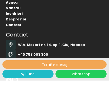
Acasa
Vanzari
Inchirieri
Despre noi
Contact
Contact
W.A. Mozart nr. 14, ap. 1, Cluj Napoca
+40 783 003 300
office@idealhome.ro
Trimite mesaj
Social
Suna
Whatsapp
Ideal Home © 2026
Politica de Confidentialitate
Politica de Cookie
Dezvoltat de
ImmoFlux