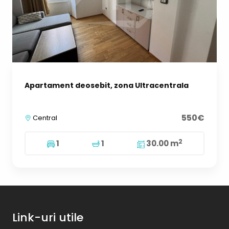
Apartament deosebit, zona Ultracentrala
550€
Central
2
1
1
30.00 m
Link-uri utile