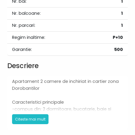
Nr. bai:
1
Nr. balcoane:
1
Nr. parcari:
1
Regim inaltime:
P+10
Garantie:
500
Descriere
Apartament 2 camere de inchiriat in cartier zona
Dorobantilor
Caracteristici principale
-compus din: 2 dormitoare, bucatarie, baie si
balcon
Citeste mai mult
-56mp utili
-etaj 8/10