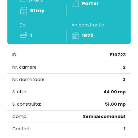
construita
Parter
51 mp
Bai
An constructie
1
1970
ID:
P10723
Nr. camere:
2
Nr. dormitoare:
2
S. utila:
44.00 mp
S. construita:
51.00 mp
Comp.:
Semidecomandat
Confort:
1