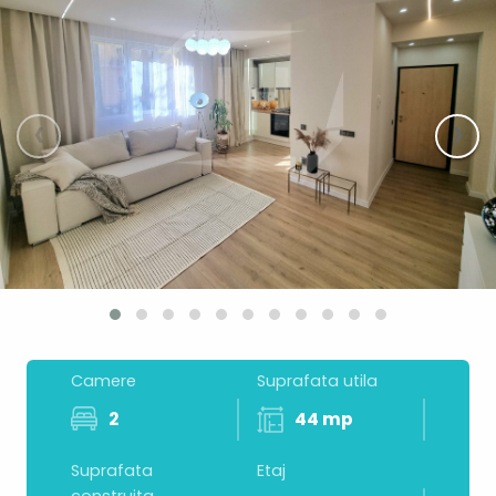
‹
›
Camere
Suprafata utila
2
44 mp
Suprafata
Etaj