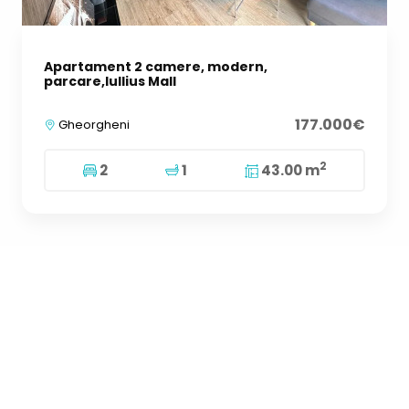
Apartament 2 camere, modern,
parcare,Iullius Mall
177.000€
Gheorgheni
2
2
1
43.00 m