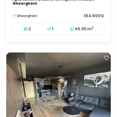
Gheorgheni
164.900€
Gheorgheni
2
2
1
45.00 m