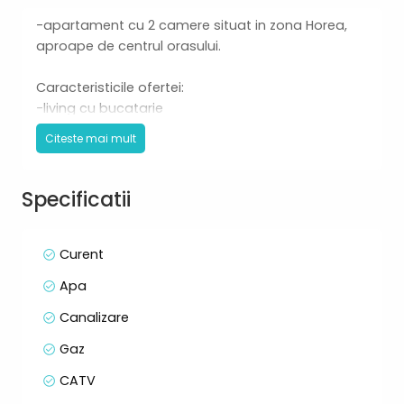
-apartament cu 2 camere situat in zona Horea,
aproape de centrul orasului.
Caracteristicile ofertei:
-living cu bucatarie
- baie
Citeste mai mult
-hol
- parter inalt
- 44 mp
Specificatii
- complet renovat, mobilat si utilat!!!
Totul nou!!!
Curent
Recomandarile noastre:
Apa
- regim hotelier.
- investitie.
Canalizare
Gaz
CATV