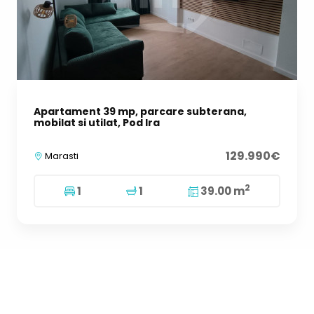
Apartament 39 mp, parcare subterana,
mobilat si utilat, Pod Ira
129.990€
Marasti
2
1
1
39.00 m