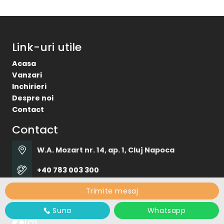
Inchirieri
Despre noi
Contact
Contact
W.A. Mozart nr. 14, ap. 1, Cluj Napoca
+40 783 003 300
office@idealhome.ro
Social
Ideal Home © 2026
Politica de Confidentialitate
Trimite mesaj
Politica de Cookie
Dezvoltat de
ImmoFlux
Suna
Whatsapp