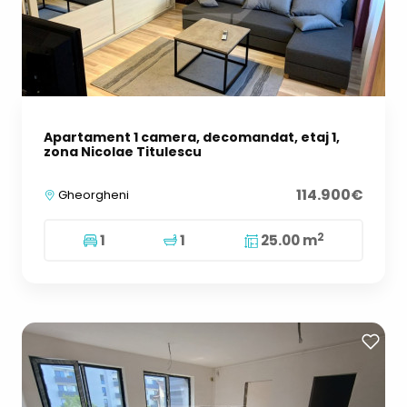
Apartament 1 camera, decomandat, etaj 1,
zona Nicolae Titulescu
114.900€
Gheorgheni
2
1
1
25.00 m