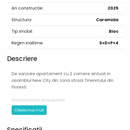
An constructie:
2025
Structura:
Caramida
Tip imobil:
Bloc
Regim inaltime:
S+D+P+4
Descriere
De vanzare apartament cu 2 camere sintuat in
asamblul New City din zona strazii Tineretului din
Floresti.
Caracteristici proprietate:
- compartimentare decomandata: hol, baie,
Citeste mai mult
living, bucatarie, dormitor si balcon.
- finisaje premium.
- incalzire in pardoseala cu centrala termica
Specificatii