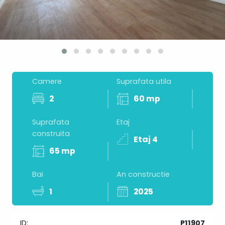
Camere
Suprafata utila
2
60 mp
Suprafata
Etaj
construita
Etaj 4
65 mp
Bai
An constructie
1
2025
ID:
P11907