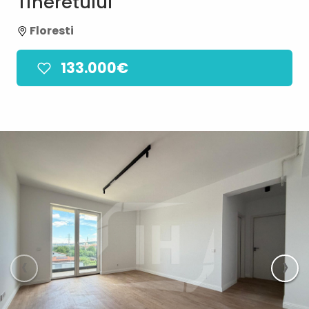
Tineretului
Floresti
133.000€
‹
›