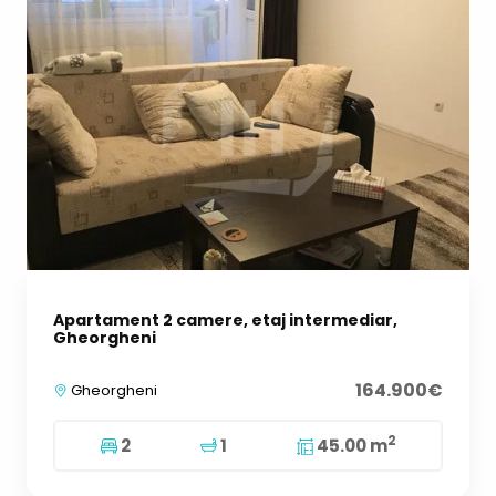
Apartament 2 camere, etaj intermediar,
Gheorgheni
164.900€
Gheorgheni
2
2
1
45.00 m