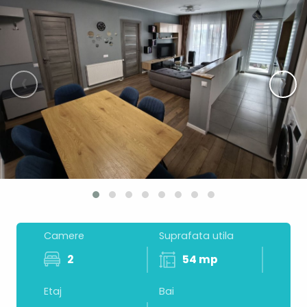
‹
›
Camere
Suprafata utila
2
54 mp
Etaj
Bai