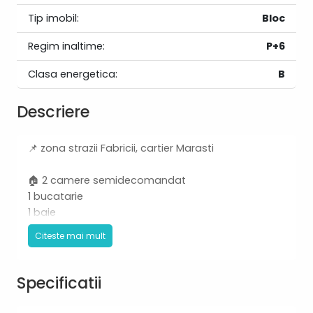
Tip imobil:
Bloc
Regim inaltime:
P+6
Clasa energetica:
B
Descriere
📌 zona strazii Fabricii, cartier Marasti
🏠 2 camere semidecomandat
1 bucatarie
1 baie
1 balcon
Citeste mai mult
📏 suprafata 54 mp
etaj 4/6
Specificatii
🛋️ mobilat si utilat