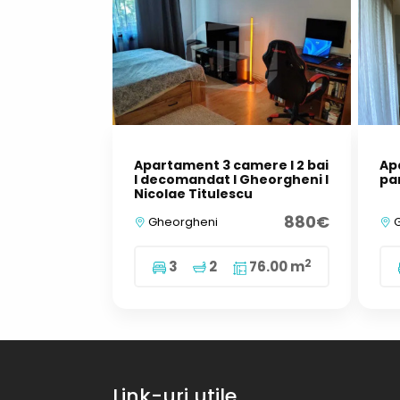
Apartament 3 camere I 2 bai
Ap
I decomandat I Gheorgheni I
par
Nicolae Titulescu
880€
Gheorgheni
G
2
3
2
76.00 m
Link-uri utile