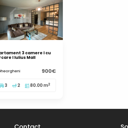
artament 3 camere I cu
care I Iulius Mall
900€
heorgheni
2
3
2
80.00 m
Contact
So