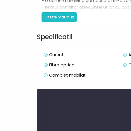
- o camera de living compusa dintr-o zona
- primul dormitor al locuintei utilat cu pat
- al doilea dormitor al locuintei utilat cu p
Citeste mai mult
- o bucatarie utilata si mobilata complet
- doua bai;
- o terasa spatioasa cu iesire din zona de 
Specificatii
Caractersitici principale
-80mp
Curent
A
-etaj 3/6
Fibra optica
C
-bucatarie separata
-incalzire in pardoseala cu centrala propr
Complet mobilat
-masina de spalat vase
-AC
-1 loc de parcare inclus