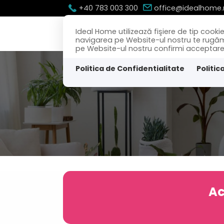
+40 783 003 300
office@idealhome.
Ideal Home utilizează fişiere de tip cook
navigarea pe Website-ul nostru te rugăm să
pe Website-ul nostru confirmi acceptarea u
Politica de Confidentialitate
Politic
Ac