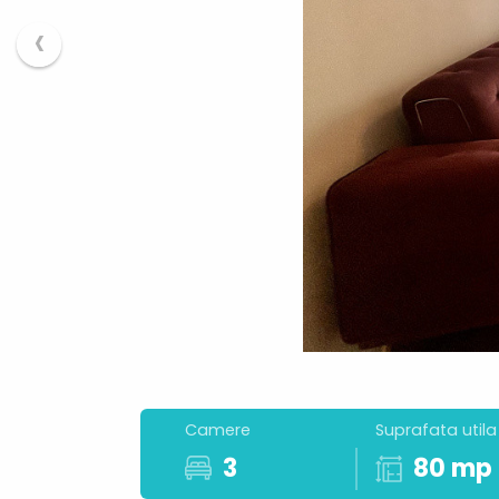
‹
Camere
Suprafata utila
3
80 mp