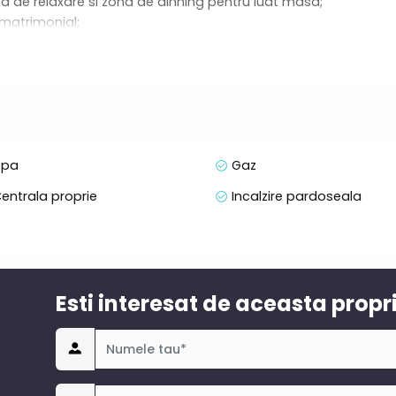
 de relaxare si zona de dinning pentru luat masa;
 matrimonial;
at spatios;
 cu toate cele necesare;
living.
pa
Gaz
entrala proprie
Incalzire pardoseala
ie
Esti interesat de aceasta propr