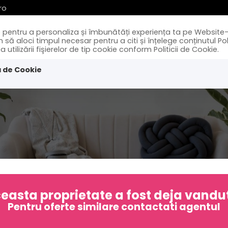
ro
ie pentru a personaliza și îmbunătăți experiența ta pe Website-
Acasa
Vanzari
 aloci timpul necesar pentru a citi și înțelege conținutul Polit
tilizării fişierelor de tip cookie conform Politicii de Cookie.
a de Cookie
easta proprietate a fost deja vandu
Pentru oferte similare contactati agentul