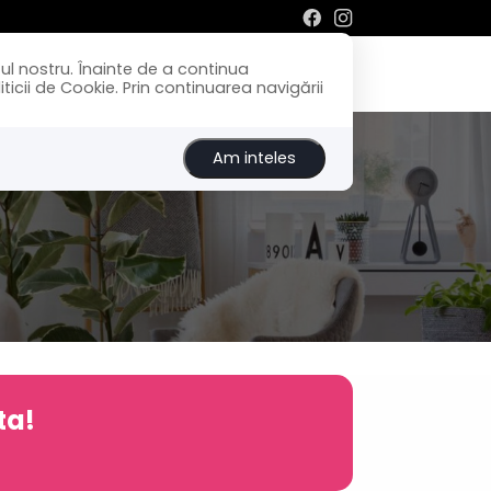
ul nostru. Înainte de a continua
Inchirieri
Despre noi
Contact
icii de Cookie. Prin continuarea navigării
Am inteles
ta!