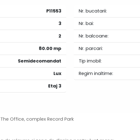
P11553
Nr. bucatarii:
3
Nr. bai:
2
Nr. balcoane:
80.00 mp
Nr. parcari:
Semidecomandat
Tip imobil:
Lux
Regim inaltime:
Etaj 3
 The Office, complex Record Park