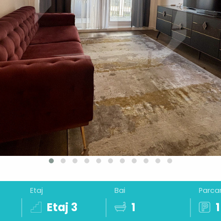
Etaj
Bai
Parcar
Etaj 3
1
1