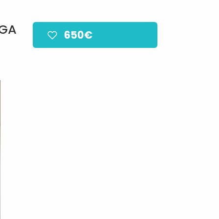
EGA
650€