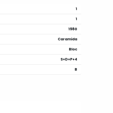
1
1
1980
Caramida
Bloc
S+D+P+4
B