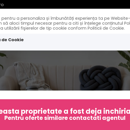
ro
ie pentru a personaliza și îmbunătăți experiența ta pe Website-
Acasa
Vanzari
 aloci timpul necesar pentru a citi și înțelege conținutul Polit
tilizării fişierelor de tip cookie conform Politicii de Cookie.
a de Cookie
asta proprietate a fost deja inchiri
Pentru oferte similare contactati agentul