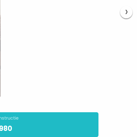
›
nstructie
1980