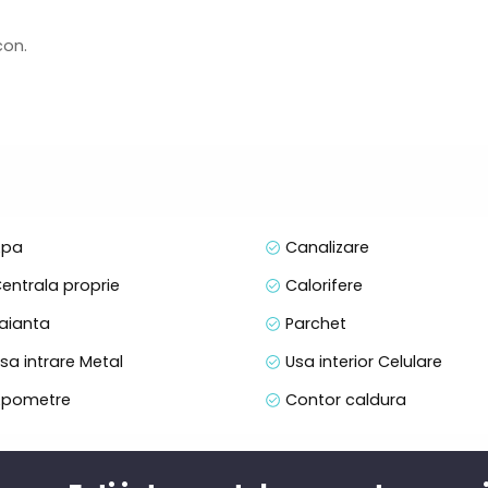
con.
tat pentru un cuplu, cat si pentru o familie.
pa
Canalizare
entrala proprie
Calorifere
aianta
Parchet
sa intrare Metal
Usa interior Celulare
pometre
Contor caldura