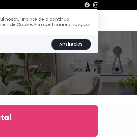
ul nostru. Înainte de a continua
Inchirieri
Despre noi
Contact
icii de Cookie. Prin continuarea navigării
Am inteles
ata!