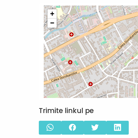
+
−
Trimite linkul pe