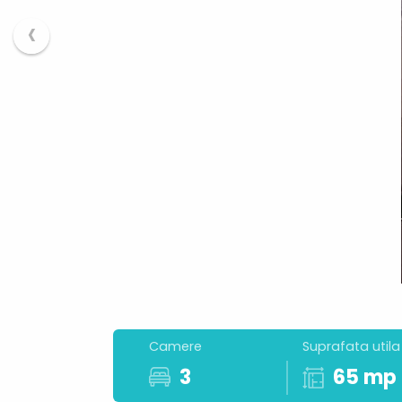
‹
Camere
Suprafata utila
3
65 mp