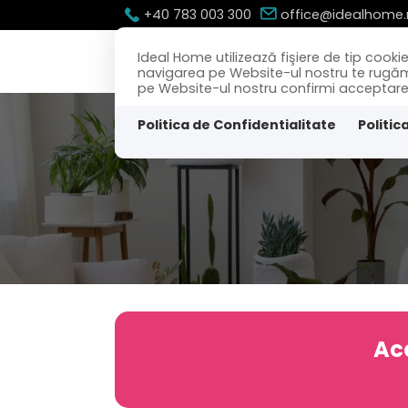
+40 783 003 300
office@idealhome.
Ideal Home utilizează fişiere de tip cook
navigarea pe Website-ul nostru te rugăm să
pe Website-ul nostru confirmi acceptarea u
Politica de Confidentialitate
Politic
Ace