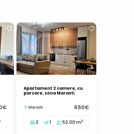
Apartament 2 camere, cu
parcare, zona Marasti
0€
650€
Marasti
2
2
2
1
52.00 m