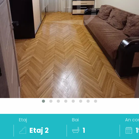
Etaj
Bai
An co
Etaj 2
1