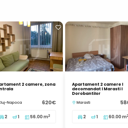
artament 2 camere, zona
Apartament 2 camere I
ntrala
decomandat I Marasti I
Dorobantilor
620€
58
luj-Napoca
Marasti
2
2
1
56.00 m
2
1
60.00 m