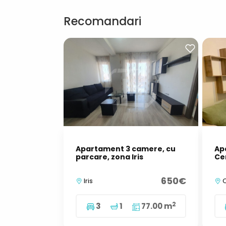
Recomandari
Apartament 3 camere, cu
Ap
parcare, zona Iris
Ce
650€
Iris
C
2
3
1
77.00 m