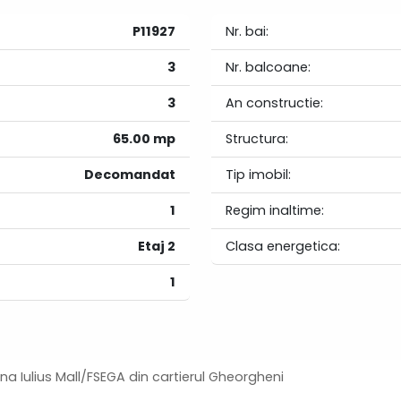
P11927
Nr. bai:
3
Nr. balcoane:
3
An constructie:
65.00 mp
Structura:
Decomandat
Tip imobil:
1
Regim inaltime:
Etaj 2
Clasa energetica:
1
a Iulius Mall/FSEGA din cartierul Gheorgheni