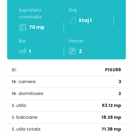
Suprafata
Etaj
construita
Etaj 1
70 mp
Bai
Parcari
1
2
ID:
P10288
Nr. camere:
3
Nr. dormitoare:
2
S. utila:
53.12 mp
S. balcoane:
18.26 mp
S. utila totala:
71.38 mp