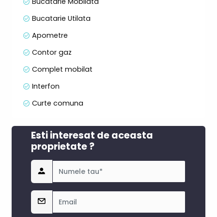
Bucatarie Mobilata
Bucatarie Utilata
📍 Puncte de interes apropiate:
• Viitorul Spital Monobloc – 200 m
Apometre
• Stație de autobuz – 5 minute de mers pe jos
Contor gaz
• Grădinițele Poienița și Lumea Copiilor + Școala
Brâncuși – 10 minute pe jos
Complet mobilat
• Hub-ul Borhanci (bazin, sală sport, școală, liceu)
– 5 minute cu mașina
Interfon
Curte comuna
💡 Cheltuieli reduse + comunitate liniștită =
locuință ideală pentru familii sau cupluri care vor
confort și aer curat.
Esti interesat de aceasta
proprietate ?