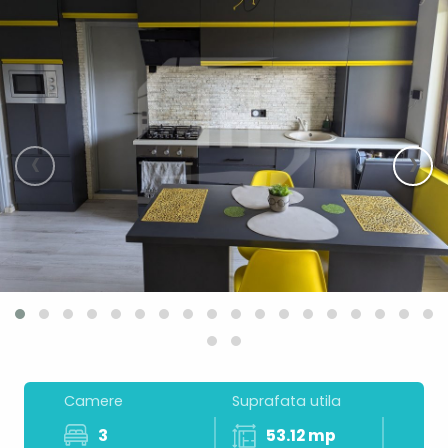
‹
›
Camere
Suprafata utila
3
53.12 mp