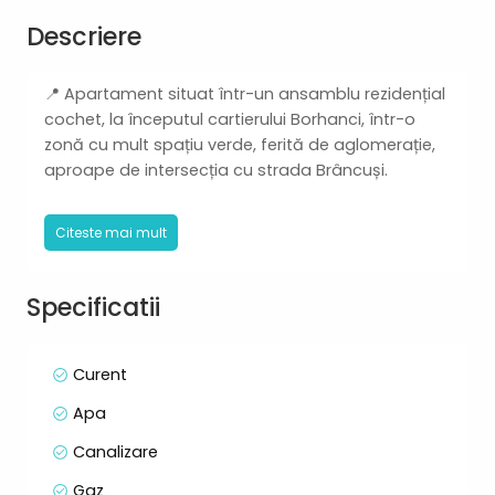
Descriere
📍 Apartament situat într-un ansamblu rezidențial
cochet, la începutul cartierului Borhanci, într-o
zonă cu mult spațiu verde, ferită de aglomerație,
aproape de intersecția cu strada Brâncuși.
🏡 Detalii apartament:
Citeste mai mult
• Etaj 1 din 2, într-un imobil construit în 2007
• Suprafață utilă: 53,12 mp
• 2 balcoane deschise însumând 18,26 mp
Specificatii
• Compartimentare:
• Living cu bucătărie open space
• 2 dormitoare decomandate
Curent
• Baie mare cu geam
Apa
🚗 2 locuri de parcare incluse (în cota parte)
Canalizare
📦 Boxă de 3,15 mp cu înălțime normală – ideală
Gaz