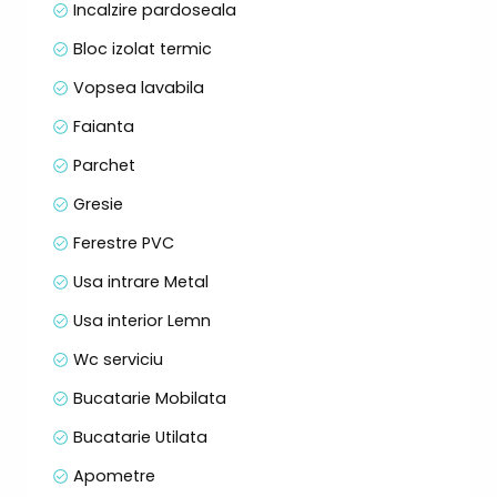
Incalzire pardoseala
• Balcon generos de 7 mp
Bloc izolat termic
⚙️ Dotări și beneficii:
Vopsea lavabila
• Încălzire în pardoseală
• Mașină de spălat rufe
Faianta
• Mașină de spălat vase (capacitate mare)
Parchet
• Frigider
• Hotă
Gresie
• Televizor smart
Ferestre PVC
• Apartament ocupabil imediat
Usa intrare Metal
🚗 Parcare:
Usa interior Lemn
• Loc de parcare în garaj subteran disponibil
contra sumei de 7.000 €
Wc serviciu
Bucatarie Mobilata
📍 Locație:
Bucatarie Utilata
Zona oferă acces facil la:
Apometre
• supermarketuri