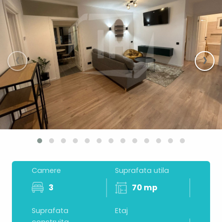
‹
›
Camere
Suprafata utila
3
70 mp
Suprafata
Etaj