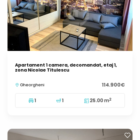
Apartament 1 camera, decomandat, etaj 1,
zona Nicolae Titulescu
114.900€
Gheorgheni
2
1
1
25.00 m