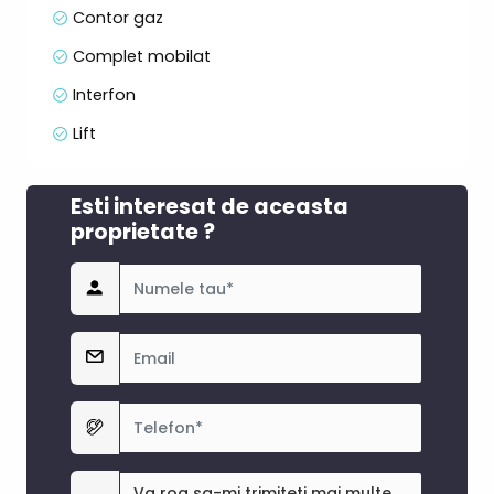
• farmacii
Contor gaz
• brutării
Complet mobilat
• loc de joacă pentru copii (în cadrul complexului)
Interfon
💡 Apartamentul este ideal atât pentru locuință
personală, cât și pentru investiție, datorită
Lift
poziționării și compartimentării eficiente.
Esti interesat de aceasta
proprietate ?