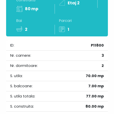
construita
Etaj 2
80 mp
Bai
Parcari
2
1
ID:
P11800
Nr. camere:
3
Nr. dormitoare:
2
S. utila:
70.00 mp
S. balcoane:
7.00 mp
S. utila totala:
77.00 mp
S. construita:
80.00 mp