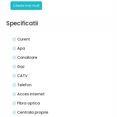
- etaj 1/2
Citeste mai mult
- 2 bai
-compartimentare: semidecomandat
Specificatii
Aceasta oferta este ideala atat pentru locuinta
personala cat si pentru investitie!
Curent
Pentru mai multe detalii, nu ezitati sa ne
Apa
contactati!
Canalizare
Gaz
CATV
Telefon
Acces internet
Fibra optica
Centrala proprie