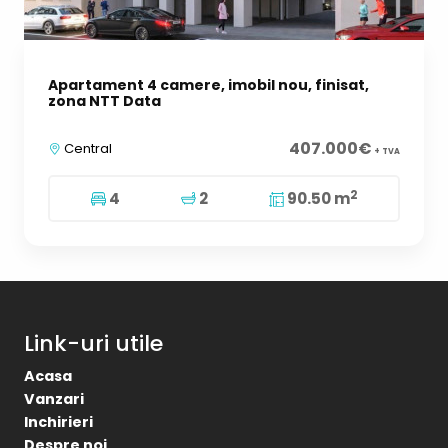
Apartament 4 camere, imobil nou, finisat,
zona NTT Data
407.000€
Central
+ TVA
2
4
2
90.50 m
Link-uri utile
Acasa
Vanzari
Inchirieri
Despre noi