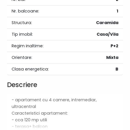
Nr. balcoane:
1
Structura:
Caramida
Tip imobil:
Casa/Vila
Regim inaltime:
P+2
Orientare:
Mixta
Clasa energetica:
B
Descriere
- apartament cu 4 camere, intremediar,
ultracentral
Caracteristici apartament:
- cca 120 mp utili
- terasa+ balcon