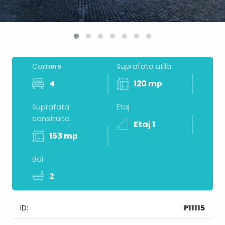
Camere
Suprafata utila
4
120 mp
Suprafata
Etaj
construita
Etaj 1
153 mp
Bai
2
ID:
P11115